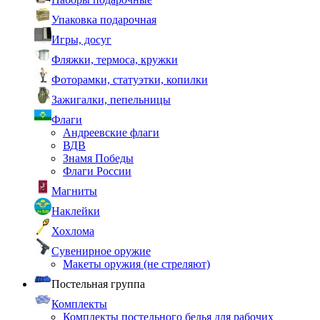
Упаковка подарочная
Игры, досуг
Фляжки, термоса, кружки
Фоторамки, статуэтки, копилки
Зажигалки, пепельницы
Флаги
Андреевские флаги
ВДВ
Знамя Победы
Флаги России
Магниты
Наклейки
Хохлома
Сувенирное оружие
Макеты оружия (не стреляют)
Постельная группа
Комплекты
Комплекты постельного белья для рабочих