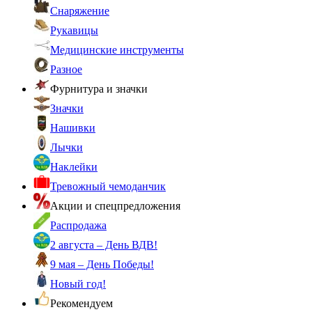
Снаряжение
Рукавицы
Медицинские инструменты
Разное
Фурнитура и значки
Значки
Нашивки
Лычки
Наклейки
Тревожный чемоданчик
Акции и спецпредложения
Распродажа
2 августа – День ВДВ!
9 мая – День Победы!
Новый год!
Рекомендуем