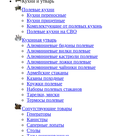
Кухни и утварь
Полевые кухни
Кухни переносные
Кухни прицепные
Комплектующие от полевых кухонь
Полевые кухни на СВО
Кухонная утварь
Алюминиевые бидоны полевые
Алюминиевые вилки полевые
Алюминиевые кастрюли полевые
Алюминиевые ложки полевые
Алюминиевые чайники полевые
Армейские стаканы
Казаны походные
Кружки полевые
Наборы полевых стаканов
Тарелки, миски
Термосы полевые
Сопутствующие товары
Генераторы
Канистры
Саперные лопаты
Столы
Тазы оцинкованные