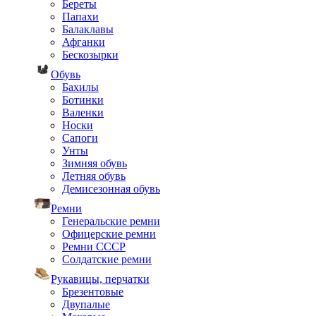
Береты
Папахи
Балаклавы
Афганки
Бескозырки
Обувь
Бахилы
Ботинки
Валенки
Носки
Сапоги
Унты
Зимняя обувь
Летняя обувь
Демисезонная обувь
Ремни
Генеральские ремни
Офицерские ремни
Ремни СССР
Солдатские ремни
Рукавицы, перчатки
Брезентовые
Двупалые