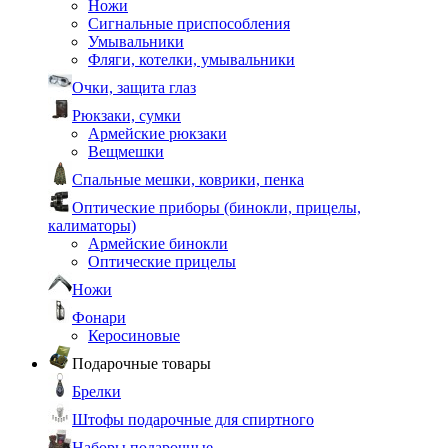
Ножи
Сигнальные приспособления
Умывальники
Фляги, котелки, умывальники
Очки, защита глаз
Рюкзаки, сумки
Армейские рюкзаки
Вещмешки
Спальные мешки, коврики, пенка
Оптические приборы (бинокли, прицелы,
калиматоры)
Армейские бинокли
Оптические прицелы
Ножи
Фонари
Керосиновые
Подарочные товары
Брелки
Штофы подарочные для спиртного
Наборы подарочные