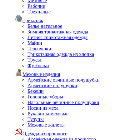
Меховые
Рабочие
Трехпалые
Трикотаж
Белье нательное
Зимняя трикотажная одежда
Летняя трикотажная одежда
Майки
Тельняшки
Трикотажная одежда из хлопка
Трусы
Футболки
Меховые изделия
Армейские овчинные полушубки
Армейские полушубки
Бекеши
Головные уборы
Нагольные овчинные полушубки
Носки из меха
Рукавицы меховые
Тулупы
Меховые жилеты
Одежда из прошлого
Армейская одежда из прошлого