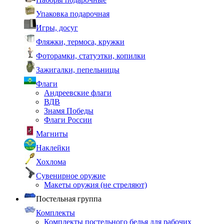
Упаковка подарочная
Игры, досуг
Фляжки, термоса, кружки
Фоторамки, статуэтки, копилки
Зажигалки, пепельницы
Флаги
Андреевские флаги
ВДВ
Знамя Победы
Флаги России
Магниты
Наклейки
Хохлома
Сувенирное оружие
Макеты оружия (не стреляют)
Постельная группа
Комплекты
Комплекты постельного белья для рабочих