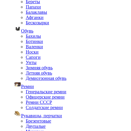
Береты
Папахи
Балаклавы
Афганки
Бескозырки
Обувь
Бахилы
Ботинки
Валенки
Носки
Сапоги
Унты
Зимняя обувь
Летняя обувь
Демисезонная обувь
Ремни
Генеральские ремни
Офицерские ремни
Ремни СССР
Солдатские ремни
Рукавицы, перчатки
Брезентовые
Двупалые