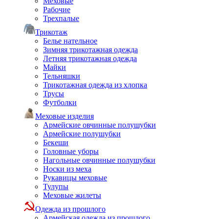
Меховые
Рабочие
Трехпалые
Трикотаж
Белье нательное
Зимняя трикотажная одежда
Летняя трикотажная одежда
Майки
Тельняшки
Трикотажная одежда из хлопка
Трусы
Футболки
Меховые изделия
Армейские овчинные полушубки
Армейские полушубки
Бекеши
Головные уборы
Нагольные овчинные полушубки
Носки из меха
Рукавицы меховые
Тулупы
Меховые жилеты
Одежда из прошлого
Армейская одежда из прошлого