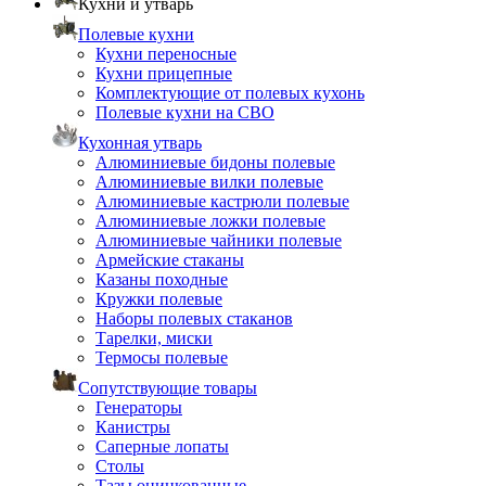
Кухни и утварь
Полевые кухни
Кухни переносные
Кухни прицепные
Комплектующие от полевых кухонь
Полевые кухни на СВО
Кухонная утварь
Алюминиевые бидоны полевые
Алюминиевые вилки полевые
Алюминиевые кастрюли полевые
Алюминиевые ложки полевые
Алюминиевые чайники полевые
Армейские стаканы
Казаны походные
Кружки полевые
Наборы полевых стаканов
Тарелки, миски
Термосы полевые
Сопутствующие товары
Генераторы
Канистры
Саперные лопаты
Столы
Тазы оцинкованные