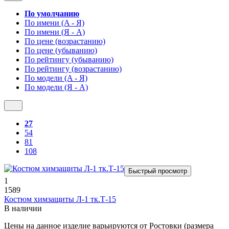
По умолчанию
По имени (A - Я)
По имени (Я - A)
По цене (возрастанию)
По цене (убыванию)
По рейтингу (убыванию)
По рейтингу (возрастанию)
По модели (A - Я)
По модели (Я - A)
27
54
81
108
Быстрый просмотр
1
1589
Костюм химзащиты Л-1 тк.Т-15
В наличии
Цены на данное изделие варьируются от Ростовки (размера