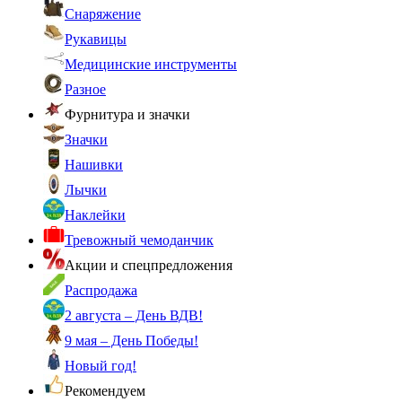
Снаряжение
Рукавицы
Медицинские инструменты
Разное
Фурнитура и значки
Значки
Нашивки
Лычки
Наклейки
Тревожный чемоданчик
Акции и спецпредложения
Распродажа
2 августа – День ВДВ!
9 мая – День Победы!
Новый год!
Рекомендуем