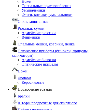
Ножи
Сигнальные приспособления
Умывальники
Фляги, котелки, умывальники
Очки, защита глаз
Рюкзаки, сумки
Армейские рюкзаки
Вещмешки
Спальные мешки, коврики, пенка
Оптические приборы (бинокли, прицелы,
калиматоры)
Армейские бинокли
Оптические прицелы
Ножи
Фонари
Керосиновые
Подарочные товары
Брелки
Штофы подарочные для спиртного
Наборы подарочные