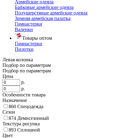
Армейские одеяла
Байковые армейские одеяла
Полушерстяные армейские одеяла
Зимняя армейская палатка
Гимнастерки
Валенки
Товары оптом
Гимнастерки
Пилотки
Левая колонка
Подбор по параметрам
Подбор по параметрам
Цена
р.
р.
Особенности товара
Назначение
860
Спецодежда
Сезон
874
Демисезонный
Текстура рисунка
893
Сплошной
Цвет