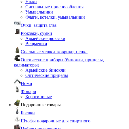
Ножи
Сигнальные приспособления
Умывальники
Фляги, котелки, умывальники
Очки, защита глаз
Рюкзаки, сумки
Армейские рюкзаки
Вещмешки
Спальные мешки, коврики, пенка
Оптические приборы (бинокли, прицелы,
калиматоры)
Армейские бинокли
Оптические прицелы
Ножи
Фонари
Керосиновые
Подарочные товары
Брелки
Штофы подарочные для спиртного
Наборы подарочные