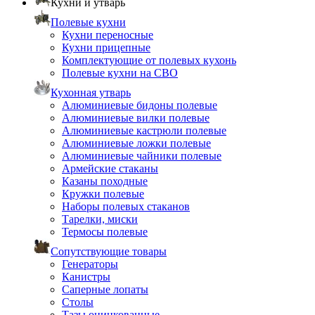
Кухни и утварь
Полевые кухни
Кухни переносные
Кухни прицепные
Комплектующие от полевых кухонь
Полевые кухни на СВО
Кухонная утварь
Алюминиевые бидоны полевые
Алюминиевые вилки полевые
Алюминиевые кастрюли полевые
Алюминиевые ложки полевые
Алюминиевые чайники полевые
Армейские стаканы
Казаны походные
Кружки полевые
Наборы полевых стаканов
Тарелки, миски
Термосы полевые
Сопутствующие товары
Генераторы
Канистры
Саперные лопаты
Столы
Тазы оцинкованные