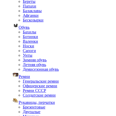
Береты
Папахи
Балаклавы
Афганки
Бескозырки
Обувь
Бахилы
Ботинки
Валенки
Носки
Сапоги
Унты
Зимняя обувь
Летняя обувь
Демисезонная обувь
Ремни
Генеральские ремни
Офицерские ремни
Ремни СССР
Солдатские ремни
Рукавицы, перчатки
Брезентовые
Двупалые