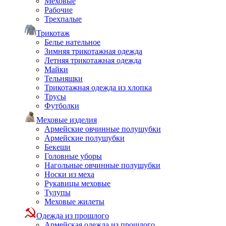
Меховые
Рабочие
Трехпалые
Трикотаж
Белье нательное
Зимняя трикотажная одежда
Летняя трикотажная одежда
Майки
Тельняшки
Трикотажная одежда из хлопка
Трусы
Футболки
Меховые изделия
Армейские овчинные полушубки
Армейские полушубки
Бекеши
Головные уборы
Нагольные овчинные полушубки
Носки из меха
Рукавицы меховые
Тулупы
Меховые жилеты
Одежда из прошлого
Армейская одежда из прошлого