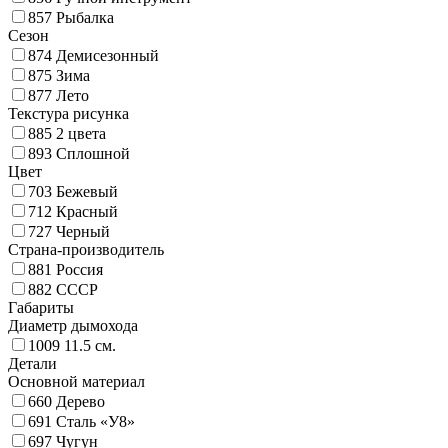
857
Рыбалка
Сезон
874
Демисезонный
875
Зима
877
Лето
Текстура рисунка
885
2 цвета
893
Сплошной
Цвет
703
Бежевый
712
Красный
727
Черный
Страна-производитель
881
Россия
882
СССР
Габариты
Диаметр дымохода
1009
11.5 см.
Детали
Основной материал
660
Дерево
691
Сталь «У8»
697
Чугун