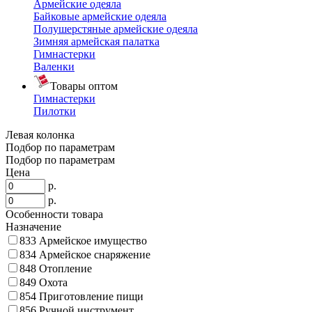
Армейские одеяла
Байковые армейские одеяла
Полушерстяные армейские одеяла
Зимняя армейская палатка
Гимнастерки
Валенки
Товары оптом
Гимнастерки
Пилотки
Левая колонка
Подбор по параметрам
Подбор по параметрам
Цена
р.
р.
Особенности товара
Назначение
833
Армейское имущество
834
Армейское снаряжение
848
Отопление
849
Охота
854
Приготовление пищи
856
Ручной инструмент