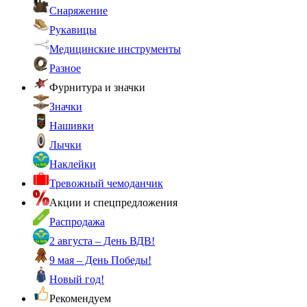
Снаряжение
Рукавицы
Медицинские инструменты
Разное
Фурнитура и значки
Значки
Нашивки
Лычки
Наклейки
Тревожный чемоданчик
Акции и спецпредложения
Распродажа
2 августа – День ВДВ!
9 мая – День Победы!
Новый год!
Рекомендуем