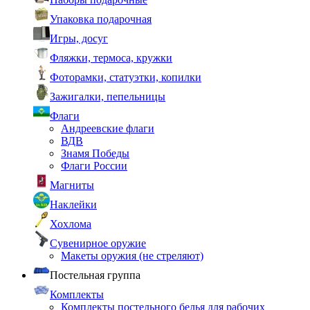
Упаковка подарочная
Игры, досуг
Фляжки, термоса, кружки
Фоторамки, статуэтки, копилки
Зажигалки, пепельницы
Флаги
Андреевские флаги
ВДВ
Знамя Победы
Флаги России
Магниты
Наклейки
Хохлома
Сувенирное оружие
Макеты оружия (не стреляют)
Постельная группа
Комплекты
Комплекты постельного белья для рабочих