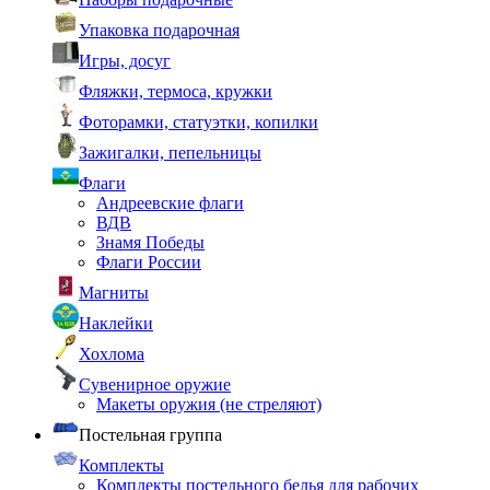
Упаковка подарочная
Игры, досуг
Фляжки, термоса, кружки
Фоторамки, статуэтки, копилки
Зажигалки, пепельницы
Флаги
Андреевские флаги
ВДВ
Знамя Победы
Флаги России
Магниты
Наклейки
Хохлома
Сувенирное оружие
Макеты оружия (не стреляют)
Постельная группа
Комплекты
Комплекты постельного белья для рабочих