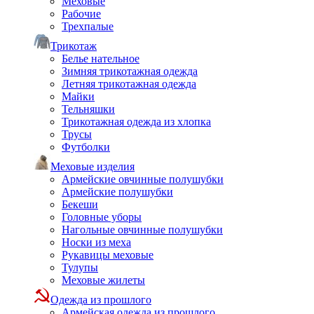
Меховые
Рабочие
Трехпалые
Трикотаж
Белье нательное
Зимняя трикотажная одежда
Летняя трикотажная одежда
Майки
Тельняшки
Трикотажная одежда из хлопка
Трусы
Футболки
Меховые изделия
Армейские овчинные полушубки
Армейские полушубки
Бекеши
Головные уборы
Нагольные овчинные полушубки
Носки из меха
Рукавицы меховые
Тулупы
Меховые жилеты
Одежда из прошлого
Армейская одежда из прошлого