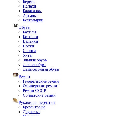
Береты
Папахи
Балаклавы
Афганки
Бескозырки
Обувь
Бахилы
Ботинки
Валенки
Носки
Сапоги
Унты
Зимняя обувь
Летняя обувь
Демисезонная обувь
Ремни
Генеральские ремни
Офицерские ремни
Ремни СССР
Солдатские ремни
Рукавицы, перчатки
Брезентовые
Двупалые