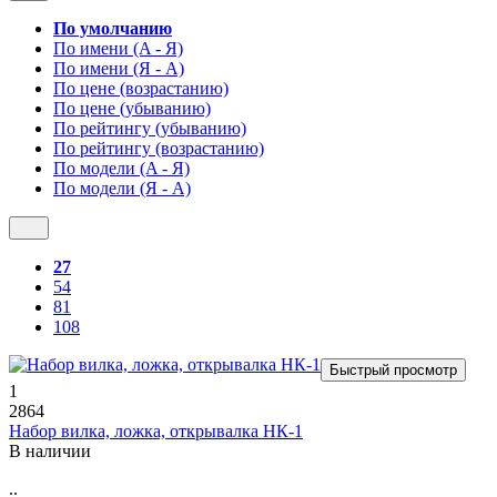
По умолчанию
По имени (A - Я)
По имени (Я - A)
По цене (возрастанию)
По цене (убыванию)
По рейтингу (убыванию)
По рейтингу (возрастанию)
По модели (A - Я)
По модели (Я - A)
27
54
81
108
Быстрый просмотр
1
2864
Набор вилка, ложка, открывалка НК-1
В наличии
..