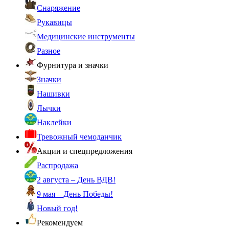
Снаряжение
Рукавицы
Медицинские инструменты
Разное
Фурнитура и значки
Значки
Нашивки
Лычки
Наклейки
Тревожный чемоданчик
Акции и спецпредложения
Распродажа
2 августа – День ВДВ!
9 мая – День Победы!
Новый год!
Рекомендуем