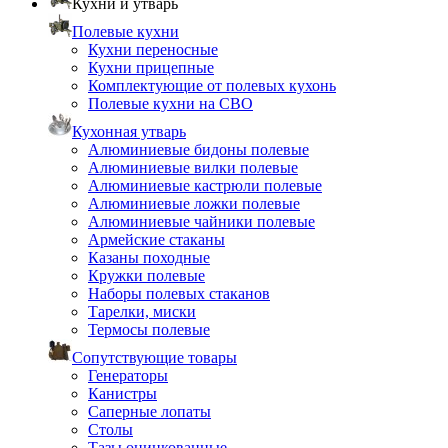
Кухни и утварь
Полевые кухни
Кухни переносные
Кухни прицепные
Комплектующие от полевых кухонь
Полевые кухни на СВО
Кухонная утварь
Алюминиевые бидоны полевые
Алюминиевые вилки полевые
Алюминиевые кастрюли полевые
Алюминиевые ложки полевые
Алюминиевые чайники полевые
Армейские стаканы
Казаны походные
Кружки полевые
Наборы полевых стаканов
Тарелки, миски
Термосы полевые
Сопутствующие товары
Генераторы
Канистры
Саперные лопаты
Столы
Тазы оцинкованные