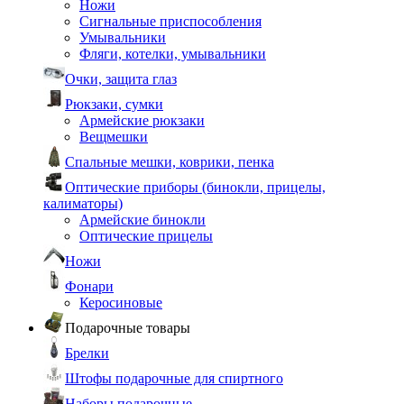
Ножи
Сигнальные приспособления
Умывальники
Фляги, котелки, умывальники
Очки, защита глаз
Рюкзаки, сумки
Армейские рюкзаки
Вещмешки
Спальные мешки, коврики, пенка
Оптические приборы (бинокли, прицелы,
калиматоры)
Армейские бинокли
Оптические прицелы
Ножи
Фонари
Керосиновые
Подарочные товары
Брелки
Штофы подарочные для спиртного
Наборы подарочные