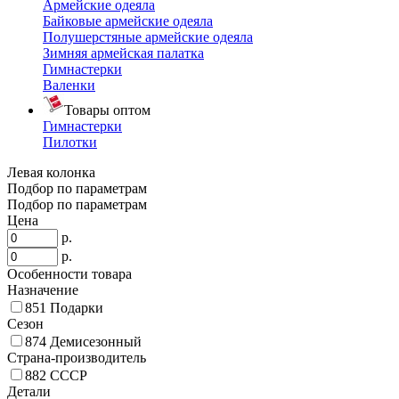
Армейские одеяла
Байковые армейские одеяла
Полушерстяные армейские одеяла
Зимняя армейская палатка
Гимнастерки
Валенки
Товары оптом
Гимнастерки
Пилотки
Левая колонка
Подбор по параметрам
Подбор по параметрам
Цена
р.
р.
Особенности товара
Назначение
851
Подарки
Сезон
874
Демисезонный
Страна-производитель
882
СССР
Детали