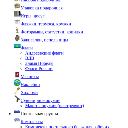
Упаковка подарочная
Игры, досуг
Фляжки, термоса, кружки
Фоторамки, статуэтки, копилки
Зажигалки, пепельницы
Флаги
Андреевские флаги
ВДВ
Знамя Победы
Флаги России
Магниты
Наклейки
Хохлома
Сувенирное оружие
Макеты оружия (не стреляют)
Постельная группа
Комплекты
Комплекты постельного белья для рабочих