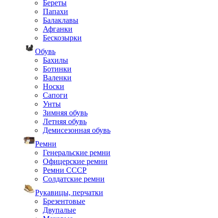
Береты
Папахи
Балаклавы
Афганки
Бескозырки
Обувь
Бахилы
Ботинки
Валенки
Носки
Сапоги
Унты
Зимняя обувь
Летняя обувь
Демисезонная обувь
Ремни
Генеральские ремни
Офицерские ремни
Ремни СССР
Солдатские ремни
Рукавицы, перчатки
Брезентовые
Двупалые