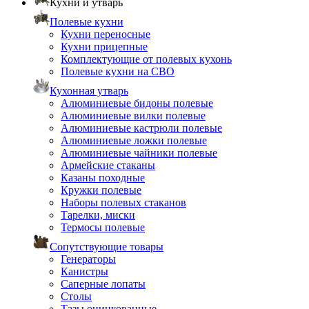
Кухни и утварь
Полевые кухни
Кухни переносные
Кухни прицепные
Комплектующие от полевых кухонь
Полевые кухни на СВО
Кухонная утварь
Алюминиевые бидоны полевые
Алюминиевые вилки полевые
Алюминиевые кастрюли полевые
Алюминиевые ложки полевые
Алюминиевые чайники полевые
Армейские стаканы
Казаны походные
Кружки полевые
Наборы полевых стаканов
Тарелки, миски
Термосы полевые
Сопутствующие товары
Генераторы
Канистры
Саперные лопаты
Столы
Тазы оцинкованные