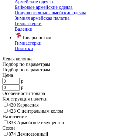
Армейские одеяла
Байковые армейские одеяла
Полушерстяные армейские одеяла
Зимняя армейская палатка
Гимнастерки
Валенки
Товары оптом
Гимнастерки
Пилотки
Левая колонка
Подбор по параметрам
Подбор по параметрам
Цена
р.
р.
Особенности товара
Конструкция палатки
420
Каркасная
423
С центральным колом
Назначение
833
Армейское имущество
Сезон
874
Демисезонный