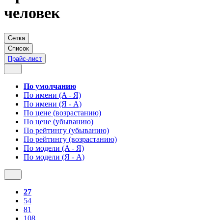
человек
Сетка
Список
Прайс-лист
По умолчанию
По имени (A - Я)
По имени (Я - A)
По цене (возрастанию)
По цене (убыванию)
По рейтингу (убыванию)
По рейтингу (возрастанию)
По модели (A - Я)
По модели (Я - A)
27
54
81
108