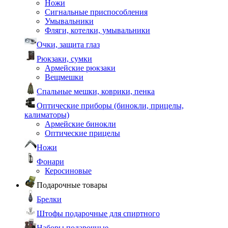
Ножи
Сигнальные приспособления
Умывальники
Фляги, котелки, умывальники
Очки, защита глаз
Рюкзаки, сумки
Армейские рюкзаки
Вещмешки
Спальные мешки, коврики, пенка
Оптические приборы (бинокли, прицелы,
калиматоры)
Армейские бинокли
Оптические прицелы
Ножи
Фонари
Керосиновые
Подарочные товары
Брелки
Штофы подарочные для спиртного
Наборы подарочные