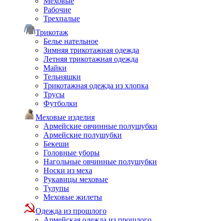
Меховые
Рабочие
Трехпалые
Трикотаж
Белье нательное
Зимняя трикотажная одежда
Летняя трикотажная одежда
Майки
Тельняшки
Трикотажная одежда из хлопка
Трусы
Футболки
Меховые изделия
Армейские овчинные полушубки
Армейские полушубки
Бекеши
Головные уборы
Нагольные овчинные полушубки
Носки из меха
Рукавицы меховые
Тулупы
Меховые жилеты
Одежда из прошлого
Армейская одежда из прошлого