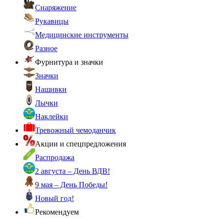
Снаряжение
Рукавицы
Медицинские инструменты
Разное
Фурнитура и значки
Значки
Нашивки
Лычки
Наклейки
Тревожный чемоданчик
Акции и спецпредложения
Распродажа
2 августа – День ВДВ!
9 мая – День Победы!
Новый год!
Рекомендуем