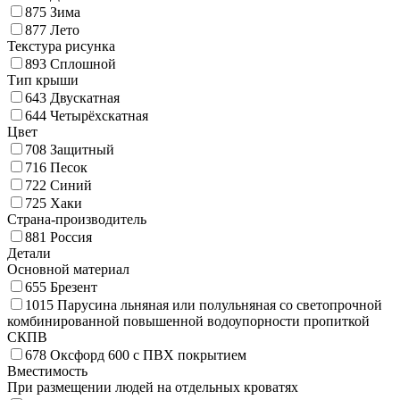
875
Зима
877
Лето
Текстура рисунка
893
Сплошной
Тип крыши
643
Двускатная
644
Четырёхскатная
Цвет
708
Защитный
716
Песок
722
Синий
725
Хаки
Страна-производитель
881
Россия
Детали
Основной материал
655
Брезент
1015
Парусина льняная или полульняная со светопрочной
комбинированной повышенной водоупорности пропиткой
СКПВ
678
Оксфорд 600 с ПВХ покрытием
Вместимость
При размещении людей на отдельных кроватях