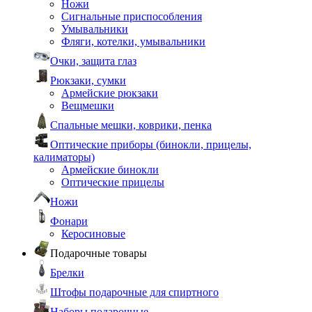
Ножи
Сигнальные приспособления
Умывальники
Фляги, котелки, умывальники
Очки, защита глаз
Рюкзаки, сумки
Армейские рюкзаки
Вещмешки
Спальные мешки, коврики, пенка
Оптические приборы (бинокли, прицелы,
калиматоры)
Армейские бинокли
Оптические прицелы
Ножи
Фонари
Керосиновые
Подарочные товары
Брелки
Штофы подарочные для спиртного
Наборы подарочные