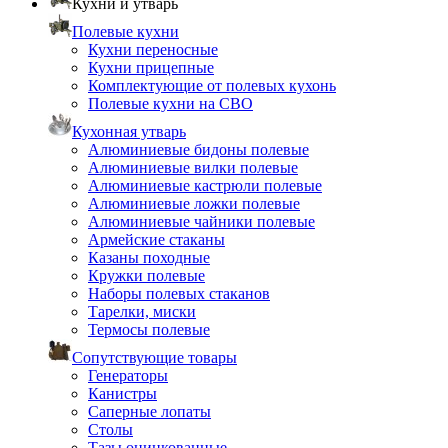
Кухни и утварь
Полевые кухни
Кухни переносные
Кухни прицепные
Комплектующие от полевых кухонь
Полевые кухни на СВО
Кухонная утварь
Алюминиевые бидоны полевые
Алюминиевые вилки полевые
Алюминиевые кастрюли полевые
Алюминиевые ложки полевые
Алюминиевые чайники полевые
Армейские стаканы
Казаны походные
Кружки полевые
Наборы полевых стаканов
Тарелки, миски
Термосы полевые
Сопутствующие товары
Генераторы
Канистры
Саперные лопаты
Столы
Тазы оцинкованные