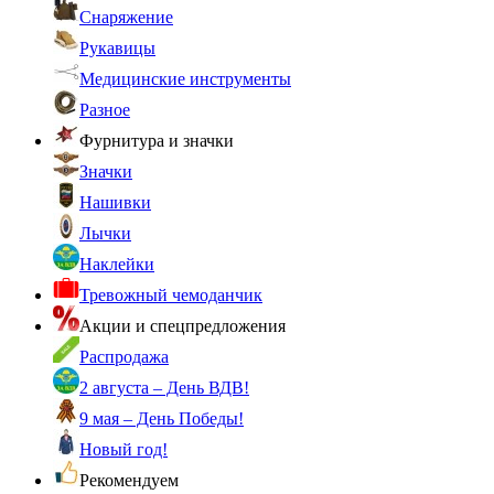
Снаряжение
Рукавицы
Медицинские инструменты
Разное
Фурнитура и значки
Значки
Нашивки
Лычки
Наклейки
Тревожный чемоданчик
Акции и спецпредложения
Распродажа
2 августа – День ВДВ!
9 мая – День Победы!
Новый год!
Рекомендуем