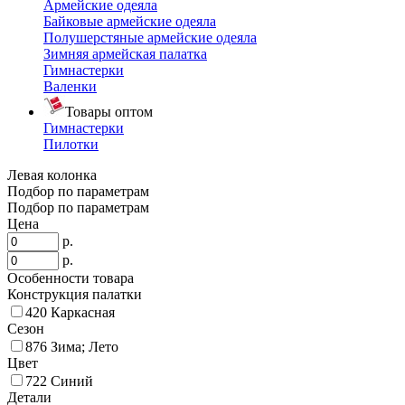
Армейские одеяла
Байковые армейские одеяла
Полушерстяные армейские одеяла
Зимняя армейская палатка
Гимнастерки
Валенки
Товары оптом
Гимнастерки
Пилотки
Левая колонка
Подбор по параметрам
Подбор по параметрам
Цена
р.
р.
Особенности товара
Конструкция палатки
420
Каркасная
Сезон
876
Зима; Лето
Цвет
722
Синий
Детали