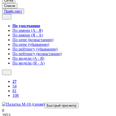
Сетка
Список
Прайс-лист
По умолчанию
По имени (A - Я)
По имени (Я - A)
По цене (возрастанию)
По цене (убыванию)
По рейтингу (убыванию)
По рейтингу (возрастанию)
По модели (A - Я)
По модели (Я - A)
27
54
81
108
Быстрый просмотр
0
2953