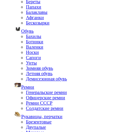
Береты
Папахи
Балаклавы
Афганки
Бескозырки
Обувь
Бахилы
Ботинки
Валенки
Носки
Сапоги
Унты
Зимняя обувь
Летняя обувь
Демисезонная обувь
Ремни
Генеральские ремни
Офицерские ремни
Ремни СССР
Солдатские ремни
Рукавицы, перчатки
Брезентовые
Двупалые