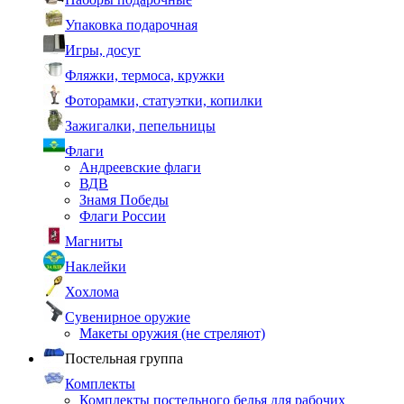
Упаковка подарочная
Игры, досуг
Фляжки, термоса, кружки
Фоторамки, статуэтки, копилки
Зажигалки, пепельницы
Флаги
Андреевские флаги
ВДВ
Знамя Победы
Флаги России
Магниты
Наклейки
Хохлома
Сувенирное оружие
Макеты оружия (не стреляют)
Постельная группа
Комплекты
Комплекты постельного белья для рабочих