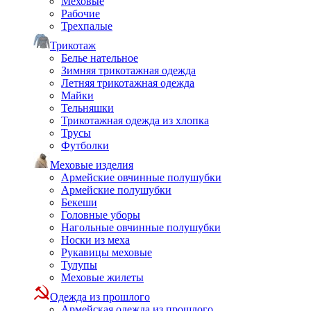
Меховые
Рабочие
Трехпалые
Трикотаж
Белье нательное
Зимняя трикотажная одежда
Летняя трикотажная одежда
Майки
Тельняшки
Трикотажная одежда из хлопка
Трусы
Футболки
Меховые изделия
Армейские овчинные полушубки
Армейские полушубки
Бекеши
Головные уборы
Нагольные овчинные полушубки
Носки из меха
Рукавицы меховые
Тулупы
Меховые жилеты
Одежда из прошлого
Армейская одежда из прошлого