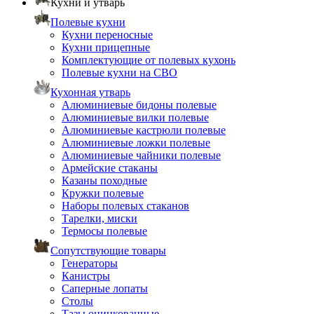
Кухни и утварь
Полевые кухни
Кухни переносные
Кухни прицепные
Комплектующие от полевых кухонь
Полевые кухни на СВО
Кухонная утварь
Алюминиевые бидоны полевые
Алюминиевые вилки полевые
Алюминиевые кастрюли полевые
Алюминиевые ложки полевые
Алюминиевые чайники полевые
Армейские стаканы
Казаны походные
Кружки полевые
Наборы полевых стаканов
Тарелки, миски
Термосы полевые
Сопутствующие товары
Генераторы
Канистры
Саперные лопаты
Столы
Тазы оцинкованные