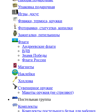
Упаковка подарочная
Игры, досуг
Фляжки, термоса, кружки
Фоторамки, статуэтки, копилки
Зажигалки, пепельницы
Флаги
Андреевские флаги
ВДВ
Знамя Победы
Флаги России
Магниты
Наклейки
Хохлома
Сувенирное оружие
Макеты оружия (не стреляют)
Постельная группа
Комплекты
Комплекты постельного белья для рабочих