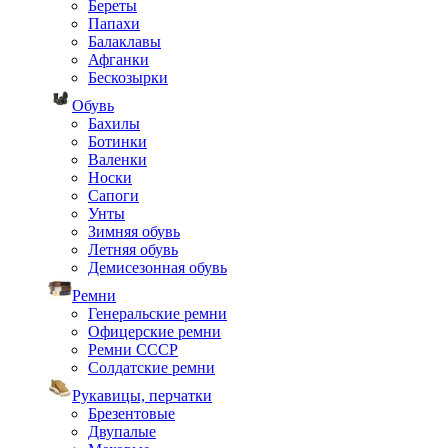
Береты
Папахи
Балаклавы
Афганки
Бескозырки
Обувь
Бахилы
Ботинки
Валенки
Носки
Сапоги
Унты
Зимняя обувь
Летняя обувь
Демисезонная обувь
Ремни
Генеральские ремни
Офицерские ремни
Ремни СССР
Солдатские ремни
Рукавицы, перчатки
Брезентовые
Двупалые