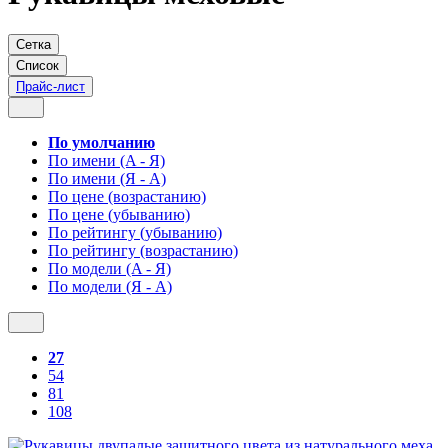
Сетка
Список
Прайс-лист
По умолчанию
По имени (A - Я)
По имени (Я - A)
По цене (возрастанию)
По цене (убыванию)
По рейтингу (убыванию)
По рейтингу (возрастанию)
По модели (A - Я)
По модели (Я - A)
27
54
81
108