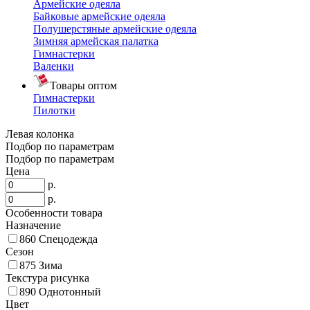
Армейские одеяла
Байковые армейские одеяла
Полушерстяные армейские одеяла
Зимняя армейская палатка
Гимнастерки
Валенки
Товары оптом
Гимнастерки
Пилотки
Левая колонка
Подбор по параметрам
Подбор по параметрам
Цена
р.
р.
Особенности товара
Назначение
860
Спецодежда
Сезон
875
Зима
Текстура рисунка
890
Однотонный
Цвет