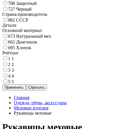
708
Защитный
727
Черный
Страна-производитель
882
СССР
Детали
Основной материал
673
Натуральный мех
662
Диагональ
695
Хлопок
Рейтинг
1
1
2
2
3
3
4
4
5
5
Главная
Одежда, обувь, аксессуары
Меховые изделия
Рукавицы меховые
Рукавицы меховые