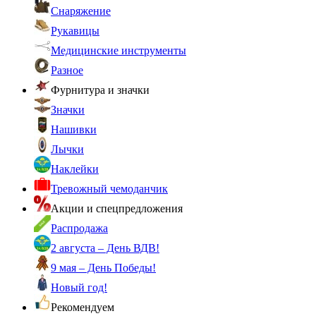
Снаряжение
Рукавицы
Медицинские инструменты
Разное
Фурнитура и значки
Значки
Нашивки
Лычки
Наклейки
Тревожный чемоданчик
Акции и спецпредложения
Распродажа
2 августа – День ВДВ!
9 мая – День Победы!
Новый год!
Рекомендуем