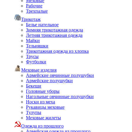
Меховые
Рабочие
Трехпалые
Трикотаж
Белье нательное
Зимняя трикотажная одежда
Летняя трикотажная одежда
Майки
Тельняшки
Трикотажная одежда из хлопка
Трусы
Футболки
Меховые изделия
Армейские овчинные полушубки
Армейские полушубки
Бекеши
Головные уборы
Нагольные овчинные полушубки
Носки из меха
Рукавицы меховые
Тулупы
Меховые жилеты
Одежда из прошлого
Армейская одежда из прошлого