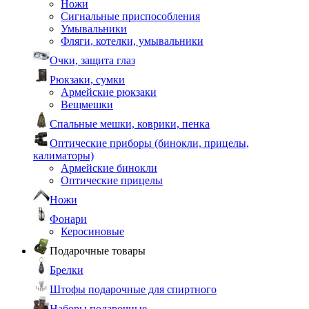
Ножи
Сигнальные приспособления
Умывальники
Фляги, котелки, умывальники
Очки, защита глаз
Рюкзаки, сумки
Армейские рюкзаки
Вещмешки
Спальные мешки, коврики, пенка
Оптические приборы (бинокли, прицелы,
калиматоры)
Армейские бинокли
Оптические прицелы
Ножи
Фонари
Керосиновые
Подарочные товары
Брелки
Штофы подарочные для спиртного
Наборы подарочные