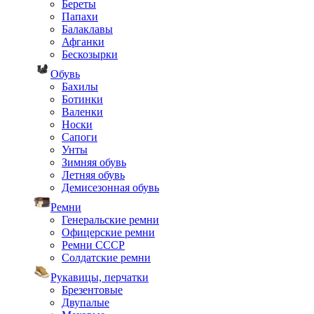
Береты
Папахи
Балаклавы
Афганки
Бескозырки
Обувь
Бахилы
Ботинки
Валенки
Носки
Сапоги
Унты
Зимняя обувь
Летняя обувь
Демисезонная обувь
Ремни
Генеральские ремни
Офицерские ремни
Ремни СССР
Солдатские ремни
Рукавицы, перчатки
Брезентовые
Двупалые