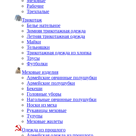
Меховые
Рабочие
Трехпалые
Трикотаж
Белье нательное
Зимняя трикотажная одежда
Летняя трикотажная одежда
Майки
Тельняшки
Трикотажная одежда из хлопка
Трусы
Футболки
Меховые изделия
Армейские овчинные полушубки
Армейские полушубки
Бекеши
Головные уборы
Нагольные овчинные полушубки
Носки из меха
Рукавицы меховые
Тулупы
Меховые жилеты
Одежда из прошлого
Армейская одежда из прошлого