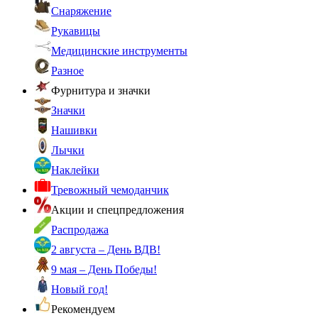
Снаряжение
Рукавицы
Медицинские инструменты
Разное
Фурнитура и значки
Значки
Нашивки
Лычки
Наклейки
Тревожный чемоданчик
Акции и спецпредложения
Распродажа
2 августа – День ВДВ!
9 мая – День Победы!
Новый год!
Рекомендуем