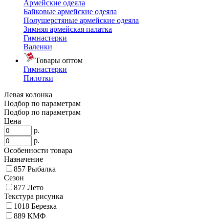
Армейские одеяла
Байковые армейские одеяла
Полушерстяные армейские одеяла
Зимняя армейская палатка
Гимнастерки
Валенки
Товары оптом
Гимнастерки
Пилотки
Левая колонка
Подбор по параметрам
Подбор по параметрам
Цена
р.
р.
Особенности товара
Назначение
857
Рыбалка
Сезон
877
Лето
Текстура рисунка
1018
Березка
889
КМФ