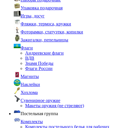
Упаковка подарочная
Игры, досуг
Фляжки, термоса, кружки
Фоторамки, статуэтки, копилки
Зажигалки, пепельницы
Флаги
Андреевские флаги
ВДВ
Знамя Победы
Флаги России
Магниты
Наклейки
Хохлома
Сувенирное оружие
Макеты оружия (не стреляют)
Постельная группа
Комплекты
Комплекты постельного белья для рабочих