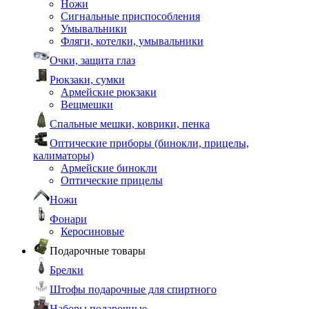
Ножи
Сигнальные приспособления
Умывальники
Фляги, котелки, умывальники
Очки, защита глаз
Рюкзаки, сумки
Армейские рюкзаки
Вещмешки
Спальные мешки, коврики, пенка
Оптические приборы (бинокли, прицелы,
калиматоры)
Армейские бинокли
Оптические прицелы
Ножи
Фонари
Керосиновые
Подарочные товары
Брелки
Штофы подарочные для спиртного
Наборы подарочные