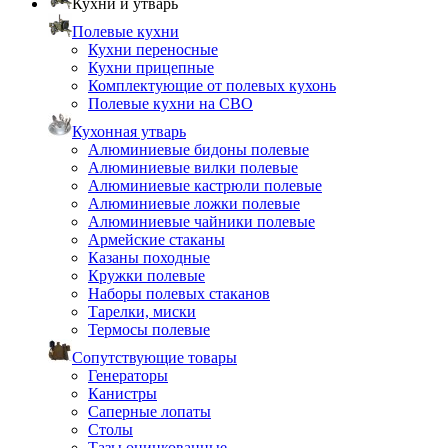
Кухни и утварь
Полевые кухни
Кухни переносные
Кухни прицепные
Комплектующие от полевых кухонь
Полевые кухни на СВО
Кухонная утварь
Алюминиевые бидоны полевые
Алюминиевые вилки полевые
Алюминиевые кастрюли полевые
Алюминиевые ложки полевые
Алюминиевые чайники полевые
Армейские стаканы
Казаны походные
Кружки полевые
Наборы полевых стаканов
Тарелки, миски
Термосы полевые
Сопутствующие товары
Генераторы
Канистры
Саперные лопаты
Столы
Тазы оцинкованные