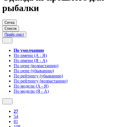
рыбалки
Сетка
Список
Прайс-лист
По умолчанию
По имени (A - Я)
По имени (Я - A)
По цене (возрастанию)
По цене (убыванию)
По рейтингу (убыванию)
По рейтингу (возрастанию)
По модели (A - Я)
По модели (Я - A)
27
54
81
108