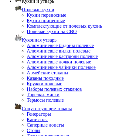
Кухни и утварь
Полевые кухни
Кухни переносные
Кухни прицепные
Комплектующие от полевых кухонь
Полевые кухни на СВО
Кухонная утварь
Алюминиевые бидоны полевые
Алюминиевые вилки полевые
Алюминиевые кастрюли полевые
Алюминиевые ложки полевые
Алюминиевые чайники полевые
Армейские стаканы
Казаны походные
Кружки полевые
Наборы полевых стаканов
Тарелки, миски
Термосы полевые
Сопутствующие товары
Генераторы
Канистры
Саперные лопаты
Столы
Тазы оцинкованные