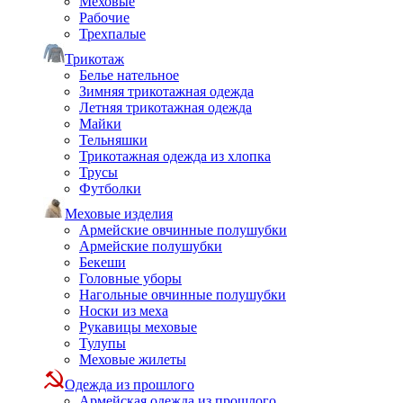
Меховые
Рабочие
Трехпалые
Трикотаж
Белье нательное
Зимняя трикотажная одежда
Летняя трикотажная одежда
Майки
Тельняшки
Трикотажная одежда из хлопка
Трусы
Футболки
Меховые изделия
Армейские овчинные полушубки
Армейские полушубки
Бекеши
Головные уборы
Нагольные овчинные полушубки
Носки из меха
Рукавицы меховые
Тулупы
Меховые жилеты
Одежда из прошлого
Армейская одежда из прошлого