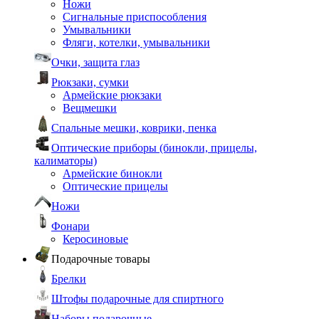
Ножи
Сигнальные приспособления
Умывальники
Фляги, котелки, умывальники
Очки, защита глаз
Рюкзаки, сумки
Армейские рюкзаки
Вещмешки
Спальные мешки, коврики, пенка
Оптические приборы (бинокли, прицелы,
калиматоры)
Армейские бинокли
Оптические прицелы
Ножи
Фонари
Керосиновые
Подарочные товары
Брелки
Штофы подарочные для спиртного
Наборы подарочные