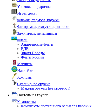
Упаковка подарочная
Игры, досуг
Фляжки, термоса, кружки
Фоторамки, статуэтки, копилки
Зажигалки, пепельницы
Флаги
Андреевские флаги
ВДВ
Знамя Победы
Флаги России
Магниты
Наклейки
Хохлома
Сувенирное оружие
Макеты оружия (не стреляют)
Постельная группа
Комплекты
Комплекты постельного белья для рабочих