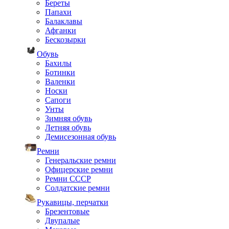
Береты
Папахи
Балаклавы
Афганки
Бескозырки
Обувь
Бахилы
Ботинки
Валенки
Носки
Сапоги
Унты
Зимняя обувь
Летняя обувь
Демисезонная обувь
Ремни
Генеральские ремни
Офицерские ремни
Ремни СССР
Солдатские ремни
Рукавицы, перчатки
Брезентовые
Двупалые