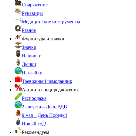
Снаряжение
Рукавицы
Медицинские инструменты
Разное
Фурнитура и значки
Значки
Нашивки
Лычки
Наклейки
Тревожный чемоданчик
Акции и спецпредложения
Распродажа
2 августа – День ВДВ!
9 мая – День Победы!
Новый год!
Рекомендуем