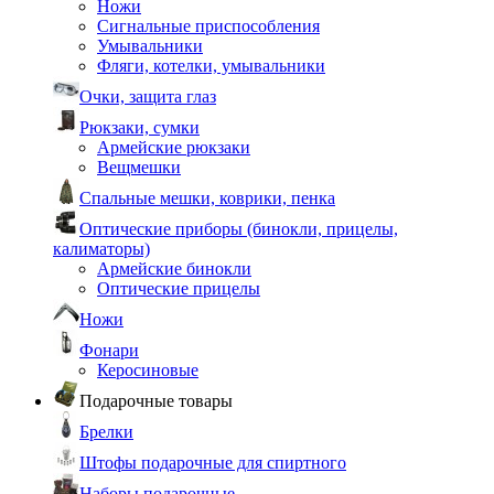
Ножи
Сигнальные приспособления
Умывальники
Фляги, котелки, умывальники
Очки, защита глаз
Рюкзаки, сумки
Армейские рюкзаки
Вещмешки
Спальные мешки, коврики, пенка
Оптические приборы (бинокли, прицелы,
калиматоры)
Армейские бинокли
Оптические прицелы
Ножи
Фонари
Керосиновые
Подарочные товары
Брелки
Штофы подарочные для спиртного
Наборы подарочные