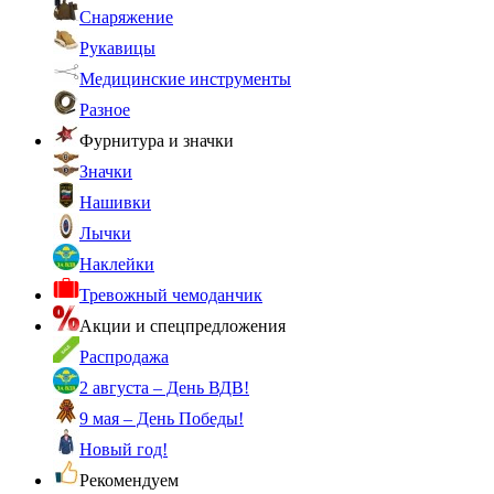
Снаряжение
Рукавицы
Медицинские инструменты
Разное
Фурнитура и значки
Значки
Нашивки
Лычки
Наклейки
Тревожный чемоданчик
Акции и спецпредложения
Распродажа
2 августа – День ВДВ!
9 мая – День Победы!
Новый год!
Рекомендуем