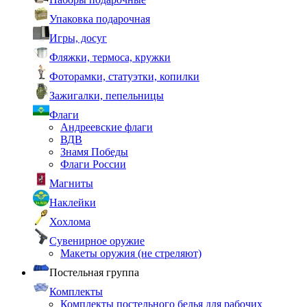
Упаковка подарочная
Игры, досуг
Фляжки, термоса, кружки
Фоторамки, статуэтки, копилки
Зажигалки, пепельницы
Флаги
Андреевские флаги
ВДВ
Знамя Победы
Флаги России
Магниты
Наклейки
Хохлома
Сувенирное оружие
Макеты оружия (не стреляют)
Постельная группа
Комплекты
Комплекты постельного белья для рабочих