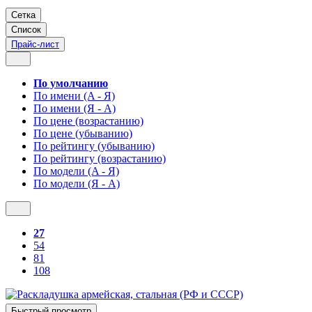
Сетка
Список
Прайс-лист
По умолчанию
По имени (A - Я)
По имени (Я - A)
По цене (возрастанию)
По цене (убыванию)
По рейтингу (убыванию)
По рейтингу (возрастанию)
По модели (A - Я)
По модели (Я - A)
27
54
81
108
Быстрый просмотр