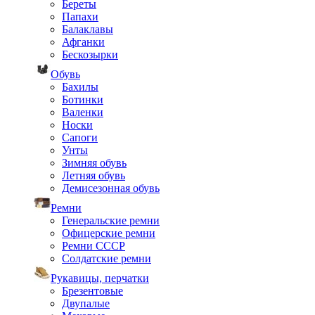
Береты
Папахи
Балаклавы
Афганки
Бескозырки
Обувь
Бахилы
Ботинки
Валенки
Носки
Сапоги
Унты
Зимняя обувь
Летняя обувь
Демисезонная обувь
Ремни
Генеральские ремни
Офицерские ремни
Ремни СССР
Солдатские ремни
Рукавицы, перчатки
Брезентовые
Двупалые