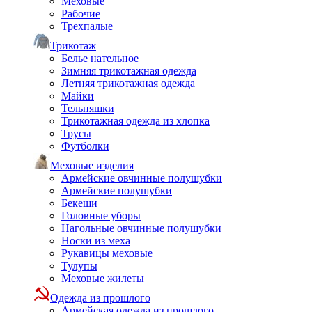
Меховые
Рабочие
Трехпалые
Трикотаж
Белье нательное
Зимняя трикотажная одежда
Летняя трикотажная одежда
Майки
Тельняшки
Трикотажная одежда из хлопка
Трусы
Футболки
Меховые изделия
Армейские овчинные полушубки
Армейские полушубки
Бекеши
Головные уборы
Нагольные овчинные полушубки
Носки из меха
Рукавицы меховые
Тулупы
Меховые жилеты
Одежда из прошлого
Армейская одежда из прошлого