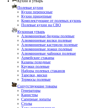
Кухни и утварь
Полевые кухни
Кухни переносные
Кухни прицепные
Комплектующие от полевых кухонь
Полевые кухни на СВО
Кухонная утварь
Алюминиевые бидоны полевые
Алюминиевые вилки полевые
Алюминиевые кастрюли полевые
Алюминиевые ложки полевые
Алюминиевые чайники полевые
Армейские стаканы
Казаны походные
Кружки полевые
Наборы полевых стаканов
Тарелки, миски
Термосы полевые
Сопутствующие товары
Генераторы
Канистры
Саперные лопаты
Столы
Тазы оцинкованные