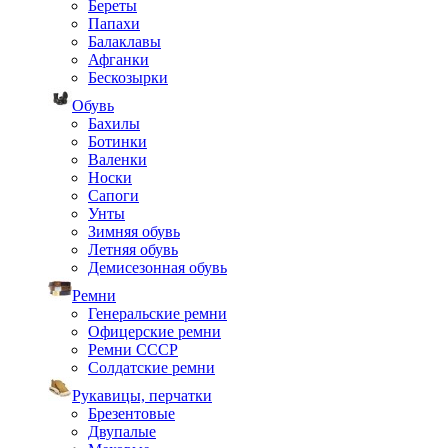
Береты
Папахи
Балаклавы
Афганки
Бескозырки
Обувь
Бахилы
Ботинки
Валенки
Носки
Сапоги
Унты
Зимняя обувь
Летняя обувь
Демисезонная обувь
Ремни
Генеральские ремни
Офицерские ремни
Ремни СССР
Солдатские ремни
Рукавицы, перчатки
Брезентовые
Двупалые