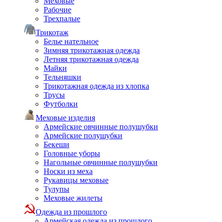
Меховые
Рабочие
Трехпалые
Трикотаж
Белье нательное
Зимняя трикотажная одежда
Летняя трикотажная одежда
Майки
Тельняшки
Трикотажная одежда из хлопка
Трусы
Футболки
Меховые изделия
Армейские овчинные полушубки
Армейские полушубки
Бекеши
Головные уборы
Нагольные овчинные полушубки
Носки из меха
Рукавицы меховые
Тулупы
Меховые жилеты
Одежда из прошлого
Армейская одежда из прошлого