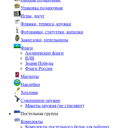
Упаковка подарочная
Игры, досуг
Фляжки, термоса, кружки
Фоторамки, статуэтки, копилки
Зажигалки, пепельницы
Флаги
Андреевские флаги
ВДВ
Знамя Победы
Флаги России
Магниты
Наклейки
Хохлома
Сувенирное оружие
Макеты оружия (не стреляют)
Постельная группа
Комплекты
Комплекты постельного белья для рабочих