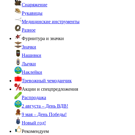
Снаряжение
Рукавицы
Медицинские инструменты
Разное
Фурнитура и значки
Значки
Нашивки
Лычки
Наклейки
Тревожный чемоданчик
Акции и спецпредложения
Распродажа
2 августа – День ВДВ!
9 мая – День Победы!
Новый год!
Рекомендуем