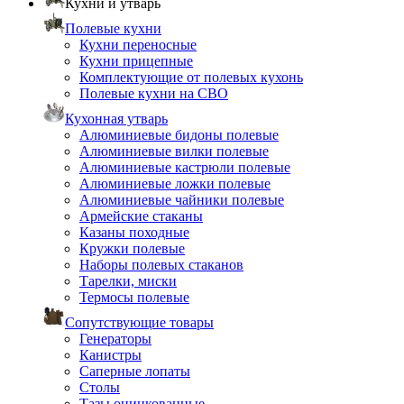
Кухни и утварь
Полевые кухни
Кухни переносные
Кухни прицепные
Комплектующие от полевых кухонь
Полевые кухни на СВО
Кухонная утварь
Алюминиевые бидоны полевые
Алюминиевые вилки полевые
Алюминиевые кастрюли полевые
Алюминиевые ложки полевые
Алюминиевые чайники полевые
Армейские стаканы
Казаны походные
Кружки полевые
Наборы полевых стаканов
Тарелки, миски
Термосы полевые
Сопутствующие товары
Генераторы
Канистры
Саперные лопаты
Столы
Тазы оцинкованные