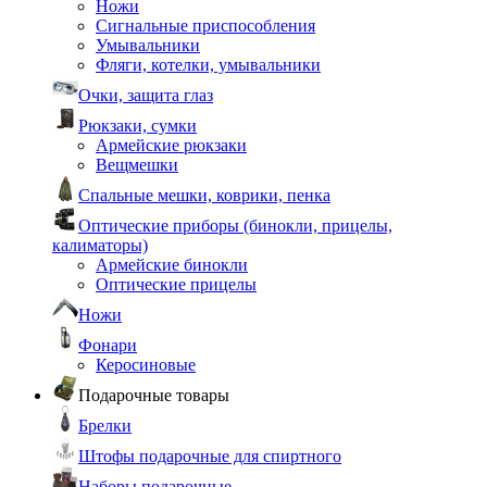
Ножи
Сигнальные приспособления
Умывальники
Фляги, котелки, умывальники
Очки, защита глаз
Рюкзаки, сумки
Армейские рюкзаки
Вещмешки
Спальные мешки, коврики, пенка
Оптические приборы (бинокли, прицелы,
калиматоры)
Армейские бинокли
Оптические прицелы
Ножи
Фонари
Керосиновые
Подарочные товары
Брелки
Штофы подарочные для спиртного
Наборы подарочные