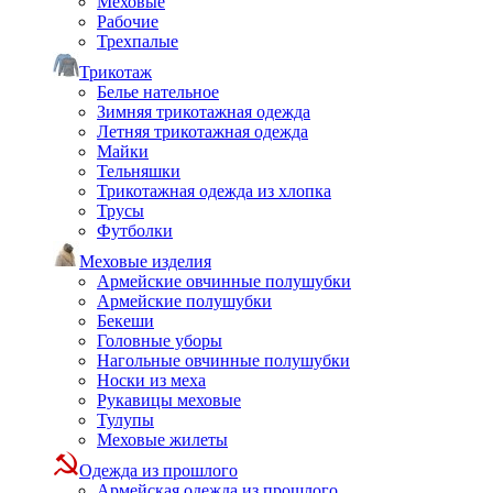
Меховые
Рабочие
Трехпалые
Трикотаж
Белье нательное
Зимняя трикотажная одежда
Летняя трикотажная одежда
Майки
Тельняшки
Трикотажная одежда из хлопка
Трусы
Футболки
Меховые изделия
Армейские овчинные полушубки
Армейские полушубки
Бекеши
Головные уборы
Нагольные овчинные полушубки
Носки из меха
Рукавицы меховые
Тулупы
Меховые жилеты
Одежда из прошлого
Армейская одежда из прошлого