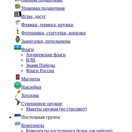
Упаковка подарочная
Игры, досуг
Фляжки, термоса, кружки
Фоторамки, статуэтки, копилки
Зажигалки, пепельницы
Флаги
Андреевские флаги
ВДВ
Знамя Победы
Флаги России
Магниты
Наклейки
Хохлома
Сувенирное оружие
Макеты оружия (не стреляют)
Постельная группа
Комплекты
Комплекты постельного белья для рабочих