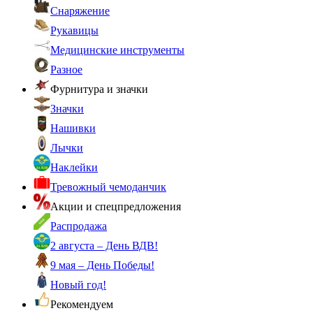
Снаряжение
Рукавицы
Медицинские инструменты
Разное
Фурнитура и значки
Значки
Нашивки
Лычки
Наклейки
Тревожный чемоданчик
Акции и спецпредложения
Распродажа
2 августа – День ВДВ!
9 мая – День Победы!
Новый год!
Рекомендуем