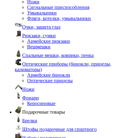
Ножи
Сигнальные приспособления
Умывальники
Фляги, котелки, умывальники
Очки, защита глаз
Рюкзаки, сумки
Армейские рюкзаки
Вещмешки
Спальные мешки, коврики, пенка
Оптические приборы (бинокли, прицелы,
калиматоры)
Армейские бинокли
Оптические прицелы
Ножи
Фонари
Керосиновые
Подарочные товары
Брелки
Штофы подарочные для спиртного
Наборы подарочные