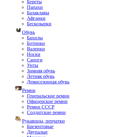
Береты
Папахи
Балаклавы
Афганки
Бескозырки
Обувь
Бахилы
Ботинки
Валенки
Носки
Сапоги
Унты
Зимняя обувь
Летняя обувь
Демисезонная обувь
Ремни
Генеральские ремни
Офицерские ремни
Ремни СССР
Солдатские ремни
Рукавицы, перчатки
Брезентовые
Двупалые