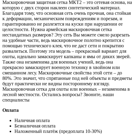
Маскировочная защитная сетка МКТ2 – это сетевая основа, на
которую с двух сторон наклеен синтетический материал.
Благодаря тому, что основная сеть очень прочная, она стойкая
к деформации, механическим повреждениям и порезам, и
гарантированно не разлезется на куски при нарушении ее
целостности. Нужна армейская маскировочная сетка
нестандатных размеров? Эту сеть Вы можете смело разрезать
на удобные части, ведь маскировочное полотно крепится с
помощью технического клея, что не даст сети и покрытию
развалиться. Поэтому эта модель – прекрасный вариант для
охоты, идеально замаскирует капканы и ямы от диких зверей.
Также она незаменима для военных учений, ведь она
прекрасно замаскирует военную технику в хвойном или
смешанном лесу. Маскировочные свойства этой сети – до
80%. Это значит, что спрятанные под ней объекты и предметы
будут практически не видны постороннему взгляду.
Маскировочная сетка для охоты или военных – незаменима в
лесной местности. Остались вопросы? Звоните, наши
специалисты
Оплата
Наличная оплата
Безналичная оплата
Наложенный платёж (предоплата 10-30%)