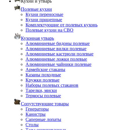
Кухни и утварь
Полевые кухни
Кухни переносные
Кухни прицепные
Комплектующие от полевых кухонь
Полевые кухни на СВО
Кухонная утварь
Алюминиевые бидоны полевые
Алюминиевые вилки полевые
Алюминиевые кастрюли полевые
Алюминиевые ложки полевые
Алюминиевые чайники полевые
Армейские стаканы
Казаны походные
Кружки полевые
Наборы полевых стаканов
Тарелки, миски
Термосы полевые
Сопутствующие товары
Генераторы
Канистры
Саперные лопаты
Столы
Тазы оцинкованные