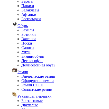
Береты
Папахи
Балаклавы
Афганки
Бескозырки
Обувь
Бахилы
Ботинки
Валенки
Носки
Сапоги
Унты
Зимняя обувь
Летняя обувь
Демисезонная обувь
Ремни
Генеральские ремни
Офицерские ремни
Ремни СССР
Солдатские ремни
Рукавицы, перчатки
Брезентовые
Двупалые