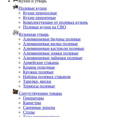
Кухни и утварь
Полевые кухни
Кухни переносные
Кухни прицепные
Комплектующие от полевых кухонь
Полевые кухни на СВО
Кухонная утварь
Алюминиевые бидоны полевые
Алюминиевые вилки полевые
Алюминиевые кастрюли полевые
Алюминиевые ложки полевые
Алюминиевые чайники полевые
Армейские стаканы
Казаны походные
Кружки полевые
Наборы полевых стаканов
Тарелки, миски
Термосы полевые
Сопутствующие товары
Генераторы
Канистры
Саперные лопаты
Столы
Тазы оцинкованные