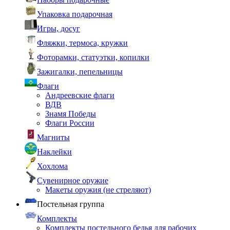
Упаковка подарочная
Игры, досуг
Фляжки, термоса, кружки
Фоторамки, статуэтки, копилки
Зажигалки, пепельницы
Флаги
Андреевские флаги
ВДВ
Знамя Победы
Флаги России
Магниты
Наклейки
Хохлома
Сувенирное оружие
Макеты оружия (не стреляют)
Постельная группа
Комплекты
Комплекты постельного белья для рабочих