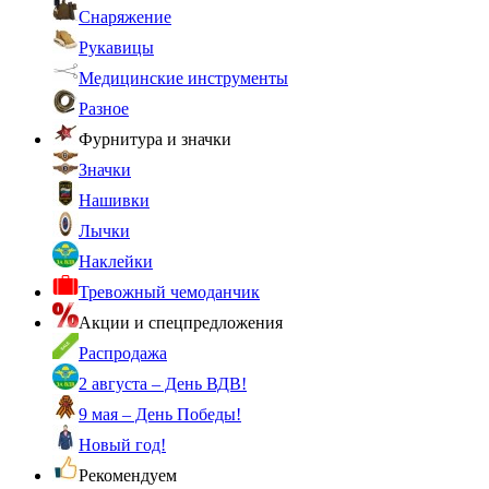
Снаряжение
Рукавицы
Медицинские инструменты
Разное
Фурнитура и значки
Значки
Нашивки
Лычки
Наклейки
Тревожный чемоданчик
Акции и спецпредложения
Распродажа
2 августа – День ВДВ!
9 мая – День Победы!
Новый год!
Рекомендуем