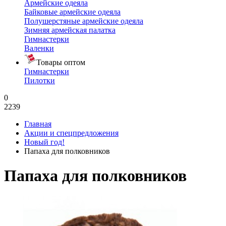
Армейские одеяла
Байковые армейские одеяла
Полушерстяные армейские одеяла
Зимняя армейская палатка
Гимнастерки
Валенки
Товары оптом
Гимнастерки
Пилотки
0
2239
Главная
Акции и спецпредложения
Новый год!
Папаха для полковников
Папаха для полковников