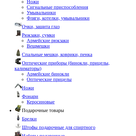
Ножи
Сигнальные приспособления
Умывальники
Фляги, котелки, умывальники
Очки, защита глаз
Рюкзаки, сумки
Армейские рюкзаки
Вещмешки
Спальные мешки, коврики, пенка
Оптические приборы (бинокли, прицелы,
калиматоры)
Армейские бинокли
Оптические прицелы
Ножи
Фонари
Керосиновые
Подарочные товары
Брелки
Штофы подарочные для спиртного
Наборы подарочные