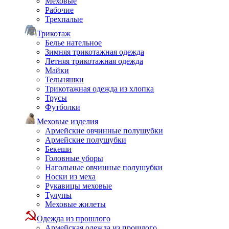
Меховые
Рабочие
Трехпалые
Трикотаж
Белье нательное
Зимняя трикотажная одежда
Летняя трикотажная одежда
Майки
Тельняшки
Трикотажная одежда из хлопка
Трусы
Футболки
Меховые изделия
Армейские овчинные полушубки
Армейские полушубки
Бекеши
Головные уборы
Нагольные овчинные полушубки
Носки из меха
Рукавицы меховые
Тулупы
Меховые жилеты
Одежда из прошлого
Армейская одежда из прошлого