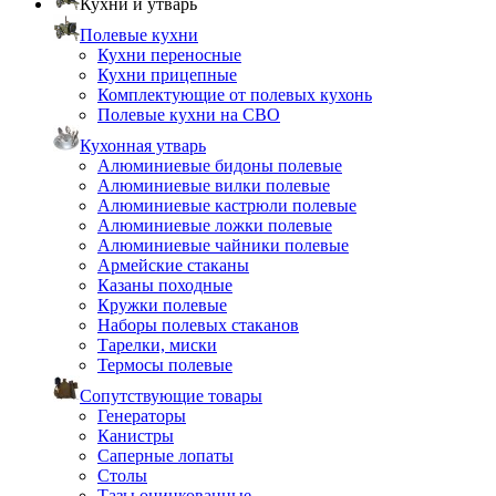
Кухни и утварь
Полевые кухни
Кухни переносные
Кухни прицепные
Комплектующие от полевых кухонь
Полевые кухни на СВО
Кухонная утварь
Алюминиевые бидоны полевые
Алюминиевые вилки полевые
Алюминиевые кастрюли полевые
Алюминиевые ложки полевые
Алюминиевые чайники полевые
Армейские стаканы
Казаны походные
Кружки полевые
Наборы полевых стаканов
Тарелки, миски
Термосы полевые
Сопутствующие товары
Генераторы
Канистры
Саперные лопаты
Столы
Тазы оцинкованные