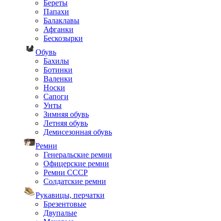
Береты
Папахи
Балаклавы
Афганки
Бескозырки
Обувь
Бахилы
Ботинки
Валенки
Носки
Сапоги
Унты
Зимняя обувь
Летняя обувь
Демисезонная обувь
Ремни
Генеральские ремни
Офицерские ремни
Ремни СССР
Солдатские ремни
Рукавицы, перчатки
Брезентовые
Двупалые