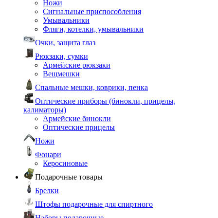
Ножи
Сигнальные приспособления
Умывальники
Фляги, котелки, умывальники
Очки, защита глаз
Рюкзаки, сумки
Армейские рюкзаки
Вещмешки
Спальные мешки, коврики, пенка
Оптические приборы (бинокли, прицелы,
калиматоры)
Армейские бинокли
Оптические прицелы
Ножи
Фонари
Керосиновые
Подарочные товары
Брелки
Штофы подарочные для спиртного
Наборы подарочные