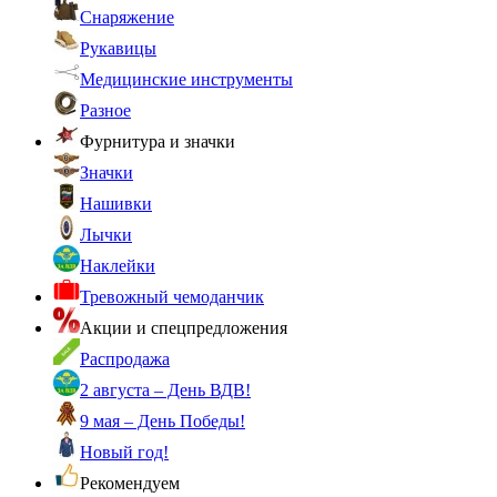
Снаряжение
Рукавицы
Медицинские инструменты
Разное
Фурнитура и значки
Значки
Нашивки
Лычки
Наклейки
Тревожный чемоданчик
Акции и спецпредложения
Распродажа
2 августа – День ВДВ!
9 мая – День Победы!
Новый год!
Рекомендуем