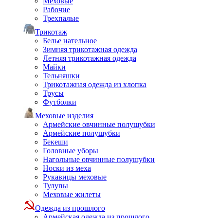
Меховые
Рабочие
Трехпалые
Трикотаж
Белье нательное
Зимняя трикотажная одежда
Летняя трикотажная одежда
Майки
Тельняшки
Трикотажная одежда из хлопка
Трусы
Футболки
Меховые изделия
Армейские овчинные полушубки
Армейские полушубки
Бекеши
Головные уборы
Нагольные овчинные полушубки
Носки из меха
Рукавицы меховые
Тулупы
Меховые жилеты
Одежда из прошлого
Армейская одежда из прошлого