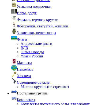
Упаковка подарочная
Игры, досуг
Фляжки, термоса, кружки
Фоторамки, статуэтки, копилки
Зажигалки, пепельницы
Флаги
Андреевские флаги
ВДВ
Знамя Победы
Флаги России
Магниты
Наклейки
Хохлома
Сувенирное оружие
Макеты оружия (не стреляют)
Постельная группа
Комплекты
Комплекты постельного белья для рабочих