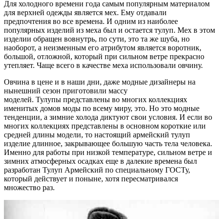
Для холодного времени года самым популярным материалом
для верхней одежды является мех. Ему отдавали
предпочтения во все времена. И одним из наиболее
популярных изделий из меха был и остается тулуп. Мех в этом
изделии обращен вовнутрь, по сути, это та же шуба, но
наоборот, а неизменным его атрибутом является воротник,
большой, отложной, который при сильном ветре прекрасно
утепляет. Чаще всего в качестве меха использовали овчину.
Овчина в цене и в наши дни, даже модные дизайнеры на
нынешний сезон приготовили массу
моделей. Тулупы представлены во многих коллекциях
именитых домов моды по всему миру, это. Но это модные
тенденции, а зимние холода диктуют свои условия. И если во
многих коллекциях представлены в основном короткие или
средней длины модели, то настоящий армейский тулуп
изделие длинное, закрывающее большую часть тела человека.
Именно для работы при низкой температуре, сильном ветре и
зимних атмосферных осадках еще в далекие времена был
разработан Тулуп Армейский по специальному ГОСТу,
который действует и поныне, хотя пересматривался
множество раз.