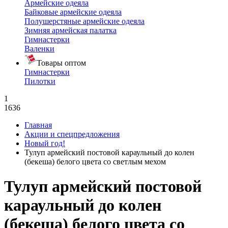
Армейские одеяла
Байковые армейские одеяла
Полушерстяные армейские одеяла
Зимняя армейская палатка
Гимнастерки
Валенки
Товары оптом
Гимнастерки
Пилотки
1
1636
Главная
Акции и спецпредложения
Новый год!
Тулуп армейский постовой караульный до колен
(бекеша) белого цвета со светлым мехом
Тулуп армейский постовой
караульный до колен
(бекеша) белого цвета со