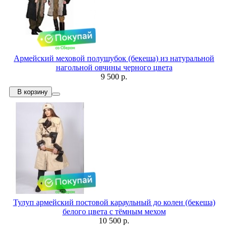
Армейский меховой полушубок (бекеша) из натуральной
нагольной овчины черного цвета
9 500 р.
В корзину
Тулуп армейский постовой караульный до колен (бекеша)
белого цвета с тёмным мехом
10 500 р.