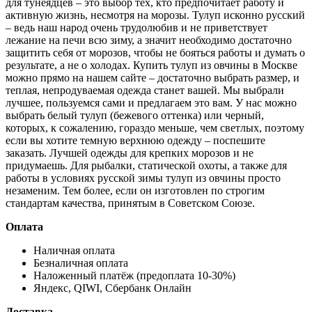
для тунеядцев – это выбор тех, кто предпочитает работу и
активную жизнь, несмотря на морозы. Тулуп исконно русский
– ведь наш народ очень трудолюбив и не приветствует
лежание на печи всю зиму, а значит необходимо достаточно
защитить себя от морозов, чтобы не бояться работы и думать о
результате, а не о холодах. Купить тулуп из овчины в Москве
можно прямо на нашем сайте – достаточно выбрать размер, и
теплая, непродуваемая одежда станет вашей. Мы выбрали
лучшее, пользуемся сами и предлагаем это вам. У нас можно
выбрать белый тулуп (бежевого оттенка) или черный,
которых, к сожалению, гораздо меньше, чем светлых, поэтому
если вы хотите темную верхнюю одежду – поспешите
заказать. Лучшей одежды для крепких морозов и не
придумаешь. Для рыбалки, статической охоты, а также для
работы в условиях русской зимы тулуп из овчины просто
незаменим. Тем более, если он изготовлен по строгим
стандартам качества, принятым в Советском Союзе.
Оплата
Наличная оплата
Безналичная оплата
Наложенный платёж (предоплата 10-30%)
Яндекс, QIWI, Сбербанк Онлайн
Доставка